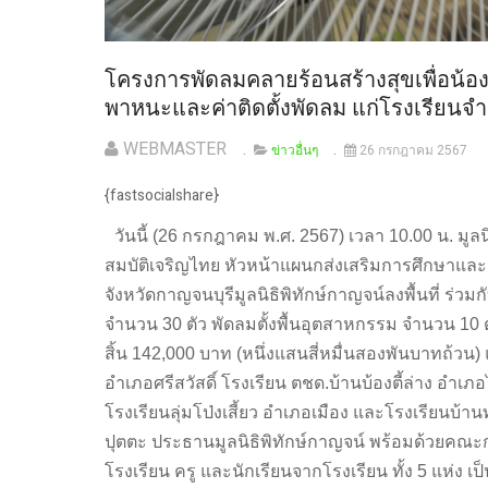
โครงการพัดลมคลายร้อนสร้างสุขเพื่อน้อง
พาหนะและค่าติดตั้งพัดลม แก่โรงเรียนจำ
WEBMASTER
ข่าวอื่นๆ
26 กรกฎาคม 2567
{fastsocialshare}
วันนี้ (26 กรกฎาคม พ.ศ. 2567) เวลา 10.00 น. มูลน
สมบัติเจริญไทย หัวหน้าแผนกส่งเสริมการศึกษาและ
จังหวัดกาญจนบุรี
มูลนิธิพิทักษ์กาญจน์
ลงพื้นที่
ร่วมก
จำนวน 30 ตัว พัดลมตั้งพื้นอุตสาหกรรม จำนวน 10 ตั
สิ้น 142,000 บาท (หนึ่งแสนสี่หมื่นสองพันบาทถ้วน
อำเภอศรีสวัสดิ์ โรงเรียน ตชด.บ้านบ้องตี้ล่าง อ
โรงเรียนลุ่มโป่งเสี้ยว อำเภอเมือง และโรงเรียนบ้าน
ปุตตะ ประธานมูลนิธิพิทักษ์กาญจน์ พร้อมด้วยคณะ
โรงเรียน ครู และนักเรียนจากโรงเรียน ทั้ง 5 แห่ง เป