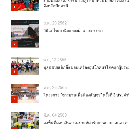
รวมพลังส่งต่อธารน้ำใจสู้ภัยน้ำท่วม ฝ่ายสังคมสงเค
จังหวัดปัตตานี
1
ธ.ค., 20 2562
วิธีแก้ไขกรณีละอองฝ้าเกาะกระจก
2
พ.ย., 13 2565
มูลนิธิป่อเต็กตึ๊ง มอบเครื่องอุปโภคบริโภคแก่ผู้ป
3
ต.ค., 26 2565
โครงการ “จักรยานเพื่อน้องสัญจร” ครั้งที่ 3 ปร
4
มี.ค., 04 2563
ลงพื้นที่มอบเงินสงเคราะห์ค่ารักษาพยาบาลและค่