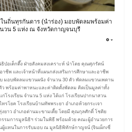
ในถิ่นทุรกันดาร (นำร่อง) มอบพัดลมพร้อมค่า
นวน 5 แห่ง ณ จังหวัดกาญจนบุรี
ิธิป่อเต็กตึ๊ง ฝ่ายสังคมสงเคราะห์ นำโดย คุณศุภรัตน์
อาชีพ และเจ้าหน้าที่แผนกส่งเสริมการศึกษาและอาชีพ
ับ
มอบพัดลมแขวนผนัง จำนวน 30 ตัว พัดลมแขวนเพดาน
ว พร้อมค่าพาหนะและค่าติดตั้งพัดลม คิดเป็นมูลค่าทั้ง
) แก่โรงเรียน จำนวน 5 แห่ง ได้แก่ โรงเรียนปากนาสวน
ำเภอไทรโยค โรงเรียนบ้านทัพพระยา อำเภอห้วยกระเจา
ทุ่งยาว อำเภอด่านมะขามเตี้ย โดยมี คุณกุลศักดิ์ โชติย
กรรมการมูลนิธิฯ ร่วมในพิธี พร้อมด้วย คณะผู้อำนวยการ
็นผู้แทนในการรับมอบ ณ มูลนิธิพิทักษ์กาญจน์ (จินเผ็กเซี่