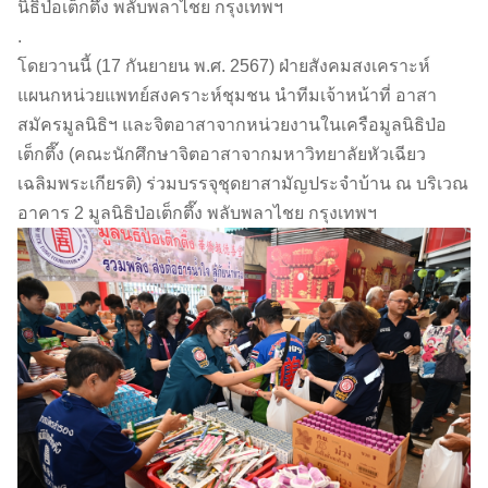
นิธิป่อเต็กตึ๊ง พลับพลาไชย กรุงเทพฯ
.
โดยวานนี้ (17 กันยายน พ.ศ. 2567) ฝ่ายสังคมสงเคราะห์
แผนกหน่วยแพทย์สงคราะห์ชุมชน นำทีมเจ้าหน้าที่ อาสา
สมัครมูลนิธิฯ และจิตอาสาจากหน่วยงานในเครือมูลนิธิป่อ
เต็กตึ๊ง (คณะนักศึกษาจิตอาสาจากมหาวิทยาลัยหัวเฉียว
เฉลิมพระเกียรติ) ร่วมบรรจุชุดยาสามัญประจำบ้าน ณ บริเวณ
อาคาร 2 มูลนิธิป่อเต็กตึ๊ง พลับพลาไชย กรุงเทพฯ