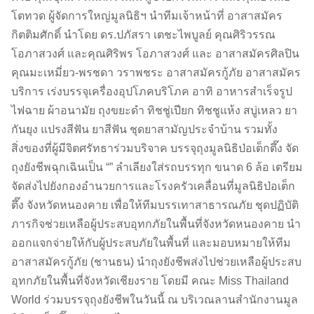
โตทวด ผู้จัดการใหญ่มูลนิธิฯ นำทีมเจ้าหน้าที่ อาสาสมัคร
กิตติมศักดิ์ นำโดย ดร.ปภัสรา เตชะไพบูลย์ คุณศิริวรรณ
โอภาสวงศ์ และคุณศิริพร โอภาสวงศ์ และ อาสาสมัครศิลปิน
คุณมะเหมี่ยว-พรชดา วราพชระ อาสาสมัครกู้ภัย อาสาสมัคร
บริการ เร่งบรรจุเครื่องอุปโภคบริโภค อาทิ อาหารสำเร็จรูป
ไฟฉาย ผ้าอนามัย ถุงขยะดำ ทิชชู่เปียก ทิชชูแห้ง สบู่เหลว ยา
กันยุง แปรงสีฟัน ยาสีฟัน ชุดยาสามัญประจำบ้าน รวมทั้ง
สิ่งของที่ผู้มีจิตศรัทธาร่วมบริจาค บรรจุถุงมูลนิธิป่อเต็กตึ๊ง จัด
ถุงยังชีพฉุกเฉิน
เป็น “
” ลำเลียงใส่รถบรรทุก ขนาด 6 ล้อ เตรียม
จัดส่งไปยังกองอำนวยการและโรงครัวเคลื่อนที่มูลนิธิป่อเต็ก
ตึ๊ง จังหวัดหนองคาย เพื่อให้ทีมบรรเทาสาธารณภัย ชุดปฏิบัติ
ภารกิจช่วยเหลือผู้ประสบอุทกภัยในพื้นที่จังหวัดหนองคาย นำ
ออกแจกจ่ายให้กับผู้ประสบภัยในพื้นที่ และมอบหมายให้ทีม
อาสาสมัครกู้ภัย (ชานธน) นำถุงยังชีพส่งไปช่วยเหลือผู้ประสบ
อุทกภัยในพื้นที่จังหวัดเชียงราย โดยมี คณะ Miss Thailand
World ร่วมบรรจุถุงยังชีพในวันนี้ ณ บริเวณลานสำนักงานมูล