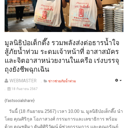
มูลนิธิป่อเต็กตึ๊ง รวมพลังส่งต่อธารน้ำใจ
สู้ภัยน้ำท่วม ระดมเจ้าหน้าที่ อาสาสมัคร
และจิตอาสาหน่วยงานในเครือ เร่งบรรจุ
ถุงยังชีพฉุกเฉิน
WEBMASTER
ข่าวช่วยภัยน้ำท่วม
18 กันยายน 2567
{fastsocialshare}
วันนี้ (18 กันยายน 2567) เวลา 10.00 น. มูลนิธิป่อเต็กตึ๊ง นำ
โดย คุณศิริกุล โอภาสวงศ์ กรรมการและเลขาธิการ พร้อม
ด้วย คุณชุติมา ตันติศิริวัฒน์ ผู้ช่วยกรรมการ และคุณอรัณย์