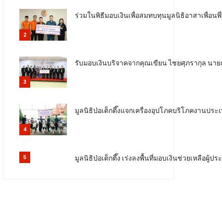
ร่วมในพิธีมอบเงินเพื่อสมทบทุนมูลนิธิอาสาเพื่อ
2
รับมอบเงินบริจาคจากคุณเขียน ไชยศุภรากุล นาย
3
มูลนิธิป่อเต็กตึ๊งแจกเครื่องอุปโภคบริโภคงาน
4
มูลนิธิป่อเต็กตึ๊ง เร่งลงพื้นที่มอบเงินช่วยเหลือผ
5