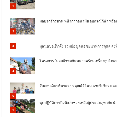
1
มอบรถจักรยาน หน้ากากอนามัย อุปกรณ์กีฬา พร้อมค
2
มูลนิธิป่อเต็กตึ๊ง ร่วมมือ มูลนิธิชัยนาทการกุศล 
3
โครงการ "มอบผ้าห่มกันหนาวพร้อมเครื่องอุปโภคบริ
4
รับมอบเงินบริจาคจาก คุณศิริโฉม ฉายวิเชียร แล
5
ชุดปฏิบัติภารกิจพิเศษช่วยเหลือผู้ประสบอุทกภัย
1