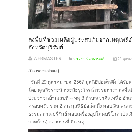
ลงพื้นที่ช่วยเหลือผู้ประสบภัยจากเหตุเ
จังหวัดบุรีรัมย์
WEBMASTER
สงเคราะห์สาธารณภัย
29 ตุลา
{fastsocialshare}
วันที่ 29 ตุลาคม พ.ศ. 2567 มูลนิธิป่อเต็กตึ๊ง ได้
โดย คุณวิวรรธน์ คงธนัยรุ่งโรจน์ กรรมการฯ ลงพื้นท
ประชาชนบ้านเลขที่ -- หมู่ 3 ตำบลเขาดินเหนือ อำเภ
ครอบครัว รวม 2 คน มูลนิธิป่อเต็กตึ๊ง มอบเงิน คนล
ธรรมสถาน บุรีรัมย์ มอบเครื่องอุปโภคบริโภค เป็นเงิ
บาทถ้วน) ณ สถานที่เกิดเหตุ