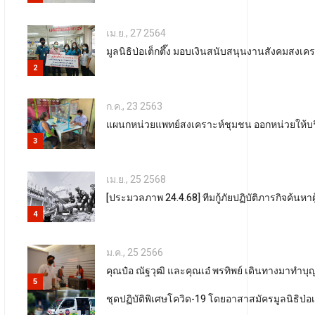
เม.ย., 27 2564
มูลนิธิป่อเต็กตึ๊ง มอบเงินสนับสนุนงานสังคมสงเ
2
ก.ค., 23 2563
แผนกหน่วยแพทย์สงเคราะห์ชุมชน ออกหน่วยให้บริ
3
เม.ย., 25 2568
[ประมวลภาพ 24.4.68] ทีมกู้ภัยปฏิบัติภารกิจค้นห
4
ม.ค., 25 2566
คุณป๋อ ณัฐวุฒิ และคุณเอ๋ พรทิพย์ เดินทางมาทำบุญพ
5
ชุดปฏิบัติพิเศษโควิด-19 โดยอาสาสมัครมูลนิธิป่อเต็