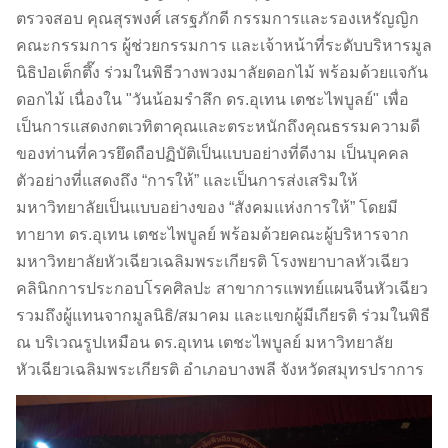
ตรวจสอบ คุณสุรพงศ์ เสรฐภักดี กรรมการและรองเหรัญญิก
คณะกรรมการ ผู้ช่วยกรรมการ และเจ้าหน้าที่ระดับบริหารมูล
นิธิป่อเต็กตึ๊ง ร่วมในพิธีวางพวงมาลัยดอกไม้ พร้อมด้วยแจกัน
ดอกไม้ เนื่องใน "วันน้อมรำลึก ดร.อุเทน เตชะไพบูลย์" เพื่อ
เป็นการแสดงกตเวทิตาคุณและตระหนักถึงคุณธรรมความดี
ของท่านที่ควรยึดถือปฏิบัติเป็นแบบอย่างที่ดีงาม เป็นบุคคล
ตัวอย่างที่แสดงถึง “การให้” และเป็นการส่งเสริมให้
มหาวิทยาลัยเป็นแบบอย่างของ “สังคมแห่งการให้” โดยมี
ทายาท ดร.อุเทน เตชะไพบูลย์ พร้อมด้วยคณะผู้บริหารจาก
มหาวิทยาลัยหัวเฉียวเฉลิมพระเกียรติ โรงพยาบาลหัวเฉียว
คลินิกการประกอบโรคศิลปะ สาขาการแพทย์แผนจีนหัวเฉียว
รวมถึงผู้แทนจากมูลนิธิ/สมาคม และแขกผู้มีเกียรติ ร่วมในพิธี
ณ บริเวณรูปเหมือน ดร.อุเทน เตชะไพบูลย์ มหาวิทยาลัย
หัวเฉียวเฉลิมพระเกียรติ อำเภอบางพลี จังหวัดสมุทรปราการ