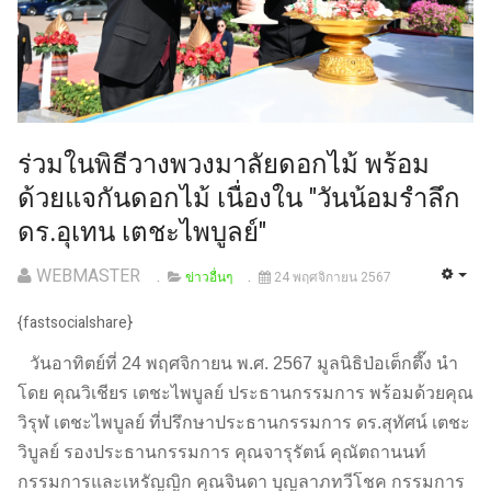
ร่วมในพิธีวางพวงมาลัยดอกไม้ พร้อม
ด้วยแจกันดอกไม้ เนื่องใน "วันน้อมรำลึก
ดร.อุเทน เตชะไพบูลย์"
WEBMASTER
ข่าวอื่นๆ
24 พฤศจิกายน 2567
{fastsocialshare}
วันอาทิตย์ที่ 24 พฤศจิกายน พ.ศ. 2567 มูลนิธิป่อเต็กตึ๊ง นำ
โดย คุณวิเชียร เตชะไพบูลย์ ประธานกรรมการ พร้อมด้วยคุณ
วิรุฬ เตชะไพบูลย์ ที่ปรึกษาประธานกรรมการ ดร.สุทัศน์ เตชะ
วิบูลย์ รองประธานกรรมการ คุณจารุรัตน์ คุณัตถานนท์
กรรมการและเหรัญญิก คุณจินดา บุญลาภทวีโชค กรรมการ