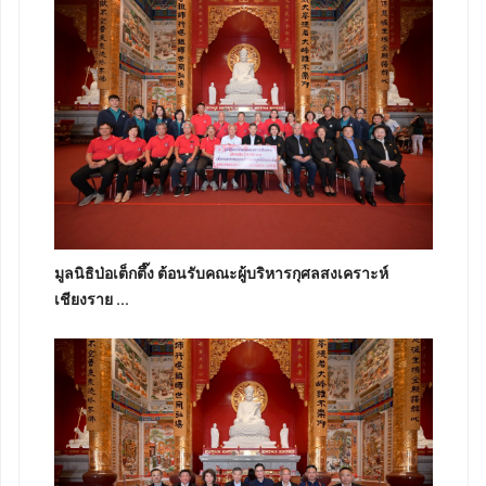
มูลนิธิป่อเต็กตึ๊ง ต้อนรับคณะผู้บริหารกุศลสงเคราะห์
เชียงราย ...