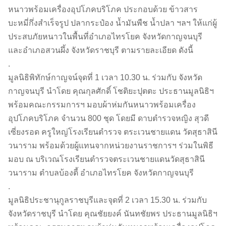
หนาวพร้อมเครื่องอุปโภคบริโภค ประกอบด้วย ข้าวสาร
บะหมี่กึ่งสำเร็จรูป ปลากระป๋อง น้ำมันพืช น้ำปลา ฯลฯ ให้แก่ผู้
ประสบภัยหนาวในพื้นที่อำเภอไทรโยค จังหวัดกาญจนบุรี
และอำเภอสวนผึ้ง จังหวัดราชบุรี ตามรายละเอียด ดังนี้
.
มูลนิธิพิทักษ์กาญจน์
จุดที่ 1 เวลา 10.30 น. ร่วมกับ
จังหวัด
กาญจนบุรี นำโดย คุณกุลศักดิ์ โชติยะปุตตะ ประธานมูลนิธิฯ
พร้อมคณะกรรมการฯ มอบผ้าห่มกันหนาวพร้อมเครื่อง
อุปโภคบริโภค จำนวน 800 ชุด โดยมี ดาบตำรวจหญิง สุวดี
เซี่ยงรอด ครูใหญ่โรงเรียนตำรวจ ตระเวนชายแดน วัดสุธาสินี
วนาราม พร้อมด้วยผู้แทนจากหน่วยงานราชการฯ ร่วมในพิธี
มอบ ณ บริเวณโรงเรียนตำรวจตระเวนชายแดนวัดสุธาสินี
วนาราม ตำบลบ้องตี้ อำเภอไทรโยค จังหวัดกาญจนบุรี
.
มูลนิธิประชานุกูลราชบุรี
และจุดที่ 2 เวลา 15.30 น. ร่วมกับ
จังหวัดราชบุรี นำโดย คุณชัยยงค์ นันทชัยพร ประธานมูลนิธิฯ