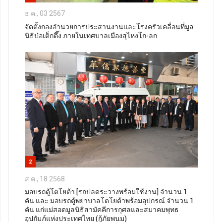
ธ.ค., 03 2567
จัดตั้งกองอำนวยการประสานงานและโรงครัวเคลื่อนที่มูล
นิธิป่อเต็กตึ๊ง ภายในเทศบาลเมืองสุไหงโก-ลก
2
ส.ค., 18 2568
มอบรถตู้โตโยต้า [รถปลดระวางพร้อมใช้งาน] จำนวน 1
คัน และ มอบรถตู้พยาบาลโตโยต้าพร้อมอุปกรณ์ จำนวน 1
คัน แก่แม่สอดมูลนิธิสามัคคีการกุศลและสมาคมพุทธ
อุปถัมภ์แห่งประเทศไทย (กู้ภัยพนม)