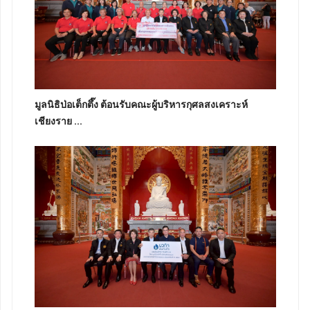
มูลนิธิป่อเต็กตึ๊ง ต้อนรับคณะผู้บริหารกุศลสงเคราะห์
เชียงราย ...