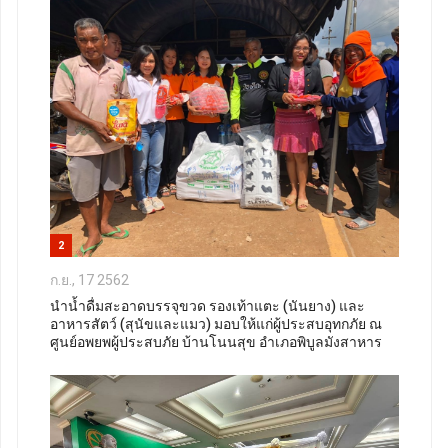
2
ก.ย., 17 2562
นำน้ำดื่มสะอาดบรรจุขวด รองเท้าแตะ (นันยาง) และ
อาหารสัตว์ (สุนัขและแมว) มอบให้แก่ผู้ประสบอุทกภัย ณ
ศูนย์อพยพผู้ประสบภัย บ้านโนนสุข อำเภอพิบูลมังสาหาร