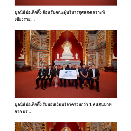
มูลนิธิป่อเต็กตึ๊ง ต้อนรับคณะผู้บริหารกุศลสงเคราะห์
เชียงราย ...
มูลนิธิป่อเต็กตึ๊ง รับมอบเงินบริจาครวมกว่า 1.9 แสนบาท
จาก บร...