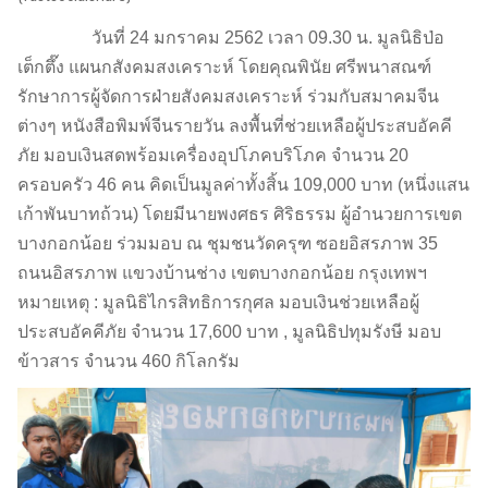
วันที่ 24 มกราคม 2562 เวลา 09.30 น. มูลนิธิป่อ
เต็กตึ๊ง แผนกสังคมสงเคราะห์ โดยคุณพินัย ศรีพนาสณฑ์
รักษาการผู้จัดการฝ่ายสังคมสงเคราะห์ ร่วมกับสมาคมจีน
ต่างๆ หนังสือพิมพ์จีนรายวัน ลงพื้นที่ช่วยเหลือผู้ประสบอัคคี
ภัย มอบเงินสดพร้อมเครื่องอุปโภคบริโภค จำนวน 20
ครอบครัว 46 คน คิดเป็นมูลค่าทั้งสิ้น 109,000 บาท (หนึ่งแสน
เก้าพันบาทถ้วน) โดยมีนายพงศธร ศิริธรรม ผู้อำนวยการเขต
บางกอกน้อย ร่วมมอบ ณ ชุมชนวัดครุฑ ซอยอิสรภาพ 35
ถนนอิสรภาพ แขวงบ้านช่าง เขตบางกอกน้อย กรุงเทพฯ
หมายเหตุ : มูลนิธิไกรสิทธิการกุศล มอบเงินช่วยเหลือผู้
ประสบอัคคีภัย จำนวน 17,600 บาท , มูลนิธิปทุมรังษี มอบ
ข้าวสาร จำนวน 460 กิโลกรัม