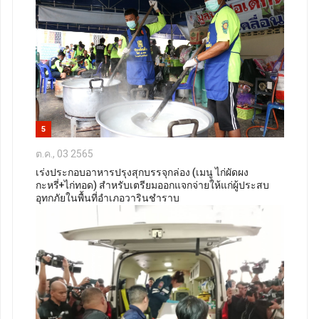
5
ต.ค., 03 2565
เร่งประกอบอาหารปรุงสุกบรรจุกล่อง (เมนู ไก่ผัดผง
กะหรี่+ไก่ทอด) สำหรับเตรียมออกแจกจ่ายให้แก่ผู้ประสบ
อุทกภัยในพื้นที่อำเภอวารินชำราบ