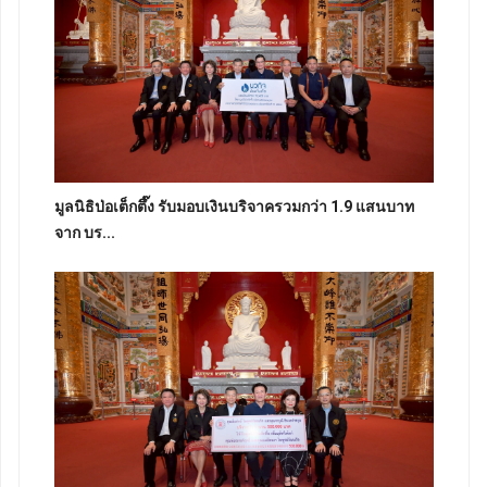
มูลนิธิป่อเต็กตึ๊ง รับมอบเงินบริจาครวมกว่า 1.9 แสนบาท
จาก บร...