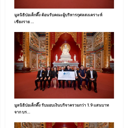
มูลนิธิป่อเต็กตึ๊ง ต้อนรับคณะผู้บริหารกุศลสงเคราะห์
เชียงราย ...
มูลนิธิป่อเต็กตึ๊ง รับมอบเงินบริจาครวมกว่า 1.9 แสนบาท
จาก บร...