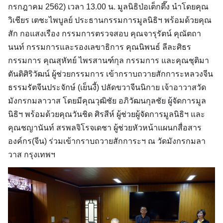
กรกฎาคม 2562) เวลา 13.00 น. มูลนิธิป่อเต็กตึ๊ง นำโดยคุณ
วิเชียร เตชะไพบูลย์ ประธานกรรมการมูลนิธิฯ พร้อมด้วยคุณ
สัก กอแสงเรือง กรรมการตรวจสอบ คุณจารุรัตน์ คุณัตถา
นนท์ กรรมการและรองเลขาธิการ คุณนิพนธ์ ลีละศิธร
กรรมการ คุณสุหัทย์ ไพรสานฑ์กุล กรรมการ และคุณชุติมา
ตันติศิริวัฒน์ ผู้ช่วยกรรมการ เข้ากราบถวายสักการะหลวงจีน
ธรรมรัตจีนประจักษ์ (เย็นงี้) ปลัดขวาจีนนิกาย เจ้าอาวาสวัด
มังกรกมลาวาส โดยมีคุณวุฒิชัย อภิวัฒนกุลชัย ผู้จัดการมูล
นิธิฯ พร้อมด้วยคุณวันชิด ศิรสีห์ ผู้ช่วยผู้จัดการมูลนิธิฯ และ
คุณชญานันท์ สรพลจิโรจเดชา ผู้ช่วยหัวหน้าแผนกสื่อสาร
องค์กร(จีน) ร่วมเข้ากราบถวายสักการะฯ ณ วัดมังกรกมลา
วาส กรุงเทพฯ