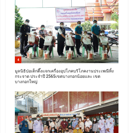
4
มูลนิธิป่อเต็กตึ๊งแจกเครื่องอุปโภคบริโภคงานประเพณีทิ้ง
กระจาด ประจำปี 2565เขตบางกอกน้อยและ เขต
บางกอกใหญ่