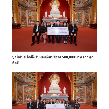
มูลนิธิป่อเต็กตึ๊ง รับมอบเงินบริจาค 500,000 บาท จาก คุณ
ลือศั...