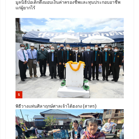
มูลนิธิป่อเต็กตึ๊งมอบเงินค่าครองชีพและทุนประกอบอาชีพ
แก่ผู้ยากไร้
5
พิธีวางแท่นศิลาฤกษ์ศาลเจ้าไต้ฮงกง (สาทร)