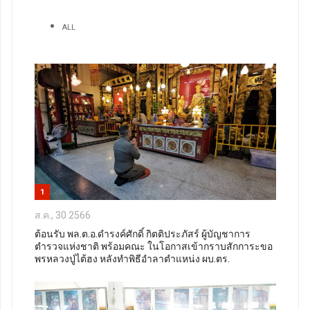
ALL
1
ส.ค., 30 2566
ต้อนรับ พล.ต.อ.ดำรงค์ศักดิ์ กิตติประภัสร์ ผู้บัญชาการ
ตำรวจแห่งชาติ พร้อมคณะ ในโอกาสเข้ากราบสักการะขอ
พรหลวงปู่ไต้ฮง หลังทำพิธีอำลาตำแหน่ง ผบ.ตร.