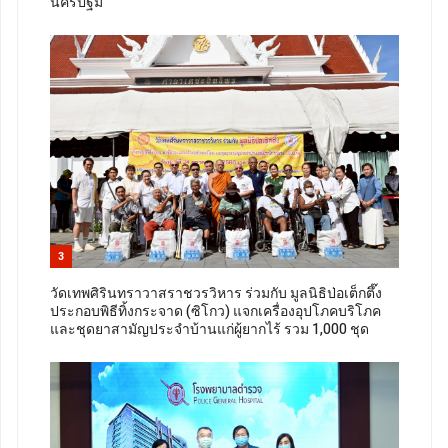
นครปฐม"
3
วัดเทพศิรินทราวาสราชวรวิหาร ร่วมกับ มูลนิธิป่อเต็กตึ๊ง
ประกอบพิธีทิ้งกระจาด (ซิโกว) แจกเครื่องอุปโภคบริโภค
และชุดยาสามัญประจำบ้านแก่ผู้ยากไร้ รวม 1,000 ชุด