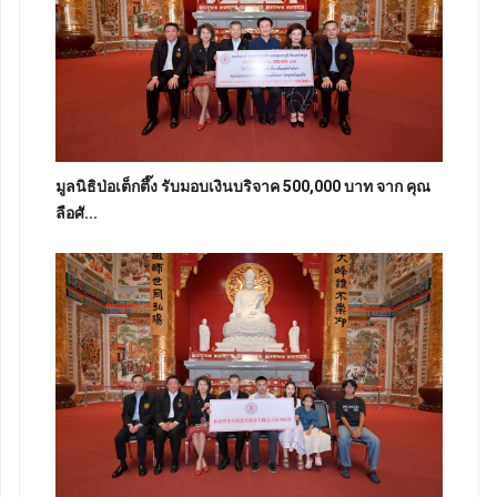
มูลนิธิป่อเต็กตึ๊ง รับมอบเงินบริจาค 500,000 บาท จาก คุณ
ลือศั...