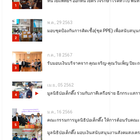
หน่วยแพทย์ฯ ออกหน่วยตรวจรักษาโรคทั่วไป พื้นที่ 
1
พ.ค., 29 2563
มอบชุดป้องกันการติดเชื้อ(ชุด PPE) เพื่อสนับสนุ
2
ก.ค., 18 2567
รับมอบเงินบริจาคจาก คุณเจริญ-คุณวันเพ็ญ ปิย
3
เม.ย., 05 2562
มูลนิธิป่อเต็กตึ๊ง ร่วมกับภาคีเครือข่าย ฉีกกระแ
4
ม.ค., 16 2566
คณะกรรมการมูลนิธิป่อเต็กตึ๊ง ให้การต้อนรับคณะ
5
มูลนิธิป่อเต็กตึ๊ง มอบเงินสนับสนุนงานสังคมสงเ