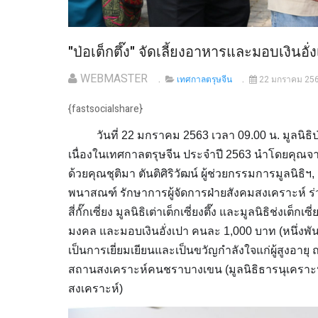
"ป่อเต็กตึ๊ง" จัดเลี้ยงอาหารและมอบเงินอั่ง
WEBMASTER
เทศกาลตรุษจีน
22 มกราคม 25
{fastsocialshare}
วันที่ 22 มกราคม 2563 เวลา 09.00 น. มูลนิธิป่อ
เนื่องในเทศกาลตรุษจีน ประจำปี 2563 นำโดยคุณจ
ด้วยคุณชุติมา ตันติศิริวัฒน์ ผู้ช่วยกรรมการมูลนิธิฯ, 
พนาสณฑ์ รักษาการผู้จัดการฝ่ายสังคมสงเคราะห์ ร่วมกับมู
สี่กั๊กเซี่ยง มูลนิธิเต่าเต็กเซี่ยงตึ๊ง และมูลนิธิช่งเต
มงคล และมอบเงินอั่งเปา คนละ 1,000 บาท (หนึ่งพัน
เป็นการเยี่ยมเยียนและเป็นขวัญกำลังใจแก่ผู้สูงอาย
สถานสงเคราะห์คนชราบางเขน (มูลนิธิธารนุเคราะห
สงเคราะห์)