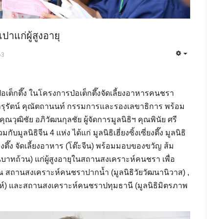
เปาแก่ผู้สูงอายุ
63
เต็กตึ๊ง ในโครงการป่อเต็กตึ๊งจัดเลี้ยงอาหารคนชรา
ารุรัตน์ คุณัตถานนท์ กรรมการและรองเลขาธิการ พร้อม
คุณวุฒิชัย อภิวัฒนกุลชัย ผู้จัดการมูลนิธิฯ คุณพินัย ศรี
ลนิธิจีน 4 แห่ง ได้แก่ มูลนิธิเฮี่ยงซิ้งเซี่ยงตึ๊ง มูลนิธิ
็กเซี่ยงตึ๊ง จัดเลี้ยงอาหาร (โต๊ะจีน) พร้อมมอบของขวัญ ส้ม
บาทถ้วน) แก่ผู้สูงอายุในสถานสงเคราะห์คนชรา เพื่อ
ุ ณ สถานสงเคราะห์คนชราปากน้ำ (มูลนิธิวัยวัฒนานิวาส) ,
์) และสถานสงเคราะห์คนชราปทุมธานี (มูลนิธิมิตรภาพ