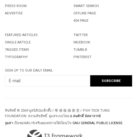
PRESS ROOM
SMART SEARCH
ADVERTISE
OFFLINE PAGE
404 PAGE
FEATURED ARTICLES
TWITTER
SINGLE ARTICLE
FACEBOOK
TAGGED ITEMS
TUMBLR
TYPOGRAPHY
PINTEREST
SIGN UP TO OUR DAILY EMAIL
ลิขสิทธิ์ © 2569 มูลนิธิป่อเต็กตึ๊ง / 華 僑 報 德 善 堂 / POH TECK TUNG
FOUNDATION. สงวนลิขสิทธิ์. ดูแลระบบโดย
อ.สมศักดิ์ นัคลาจารย์
.
จูมล่า
เป็นซอฟต์แวร์เสรีเผยแพร่ภายใต้เงื่อนไข
GNU GENERAL PUBLIC LICENSE.