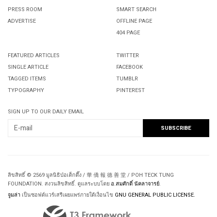
PRESS ROOM
SMART SEARCH
ADVERTISE
OFFLINE PAGE
404 PAGE
FEATURED ARTICLES
TWITTER
SINGLE ARTICLE
FACEBOOK
TAGGED ITEMS
TUMBLR
TYPOGRAPHY
PINTEREST
SIGN UP TO OUR DAILY EMAIL
ลิขสิทธิ์ © 2569 มูลนิธิป่อเต็กตึ๊ง / 華 僑 報 德 善 堂 / POH TECK TUNG
FOUNDATION. สงวนลิขสิทธิ์. ดูแลระบบโดย
อ.สมศักดิ์ นัคลาจารย์
.
จูมล่า
เป็นซอฟต์แวร์เสรีเผยแพร่ภายใต้เงื่อนไข
GNU GENERAL PUBLIC LICENSE.