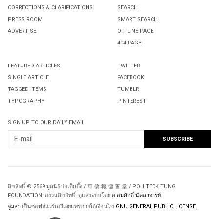
CORRECTIONS & CLARIFICATIONS
SEARCH
PRESS ROOM
SMART SEARCH
ADVERTISE
OFFLINE PAGE
404 PAGE
FEATURED ARTICLES
TWITTER
SINGLE ARTICLE
FACEBOOK
TAGGED ITEMS
TUMBLR
TYPOGRAPHY
PINTEREST
SIGN UP TO OUR DAILY EMAIL
ลิขสิทธิ์ © 2569 มูลนิธิป่อเต็กตึ๊ง / 華 僑 報 德 善 堂 / POH TECK TUNG
FOUNDATION. สงวนลิขสิทธิ์. ดูแลระบบโดย
อ.สมศักดิ์ นัคลาจารย์
.
จูมล่า
เป็นซอฟต์แวร์เสรีเผยแพร่ภายใต้เงื่อนไข
GNU GENERAL PUBLIC LICENSE.